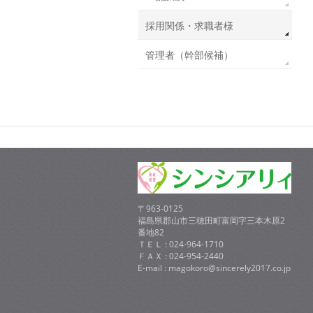
採用関係・求職者様
管理者（幹部候補）
〒963-0125
福島県郡山市三穂田町富岡字三本木原2
番地82
ＴＥＬ : 024-964-1710
ＦＡＸ : 024-954-2440
E-mail : magokoro@sincerely2017.co.jp