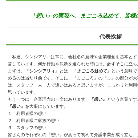
「想い」の実現へ、まごころ込めて、皆様
代表挨拶
私達、シンシアリィは常に、会社名の意味や企業理念を基本とす
営しています。何か行動や決断を迫られた時には、必ずそこに立ち
まずは、『
シンシアリィ
』とは、『
まごころ込めて
』という意味で
めるのは当たり前です。そこに、『まごころ』の『ま』の部分が大
は、スタッフ一人一人で違いはあると思いますが、しっかりと利用
思っています。
もう一つは、企業理念の一文にあります、
『想い』
という言葉です
『想い』
を大事にしています。
１ 利用者様の想い
２ 利用者様ご家族の想い
３ スタッフの想い
皆さんのそれぞれの『想い』があって初めて介護事業が成り立ち、