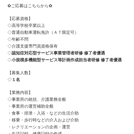
✿ご応募はこちらから✿
【応募資格】
◇高等学校卒業以上
◇普通自動車運転免許（ＡＴ限定可）
◇年齢不問
◇介護支援専門員資格保有
◇
認知症対応型サービス事業管理者研修 修了者優遇
◇
小規模多機能型サービス等計画作成担当者研修 修了者優遇
【募集人数】
◇
１名
【業務内容】
◇事業所の統括、介護業務全般
・事業所の運営補助全般
・食事・排泄・入浴・などの生活介助
・移乗・歩行時などの介入および介助
・レクリエーションの企画・運営
・生活記録、健康記録の作成