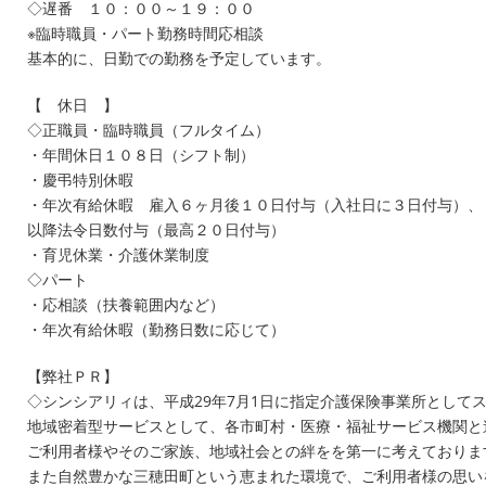
◇遅番 １０：００～１９：００
※臨時職員・パート勤務時間応相談
基本的に、日勤での勤務を予定しています。
【 休日 】
◇正職員・臨時職員（フルタイム）
・年間休日１０８日（シフト制）
・慶弔特別休暇
・年次有給休暇 雇入６ヶ月後１０日付与（入社日に３日付与）、
以降法令日数付与（最高２０日付与）
・育児休業・介護休業制度
◇パート
・応相談（扶養範囲内など）
・年次有給休暇（勤務日数に応じて）
【弊社ＰＲ】
◇シンシアリィは、平成29年7月1日に指定介護保険事業所として
地域密着型サービスとして、各市町村・医療・福祉サービス機関と
ご利用者様やそのご家族、地域社会との絆をを第一に考えておりま
また自然豊かな三穂田町という恵まれた環境で、ご利用者様の思い