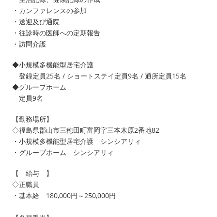
・カンファレンスの参加
・送迎及び通院
・往診時の医師への定期報告
・訪問介護
◆小規模多機能型居宅介護
登録定員25名 / ショートステイ定員9名 / 通所定員15名
◆グループホーム
定員9名
【勤務場所】
◇福島県郡山市三穂田町富岡字三本木原2番地82
・小規模多機能型居宅介護 シンシアリィ
・グループホーム シンシアリィ
【 給与 】
◇正職員
・基本給 180,000円～250,000円