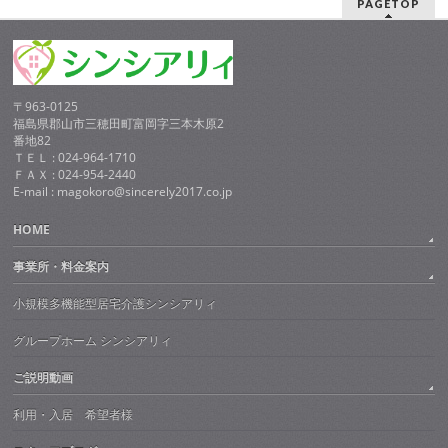
PAGETOP
〒963-0125
福島県郡山市三穂田町富岡字三本木原2
番地82
ＴＥＬ : 024-964-1710
ＦＡＸ : 024-954-2440
E-mail : magokoro@sincerely2017.co.jp
HOME
事業所・料金案内
小規模多機能型居宅介護シンシアリィ
グループホーム シンシアリィ
ご説明動画
利用・入居 希望者様