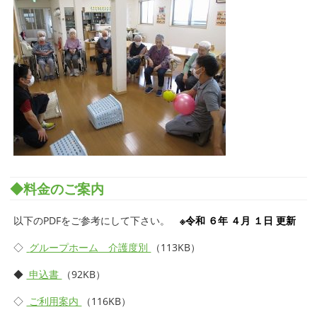
◆料金のご案内
以下のPDFをご参考にして下さい。
※令和 ６年 ４月 １日 更新
◇
グループホーム 介護度別
（113KB）
◆
申込書
（92KB）
◇
ご利用案内
（116KB）