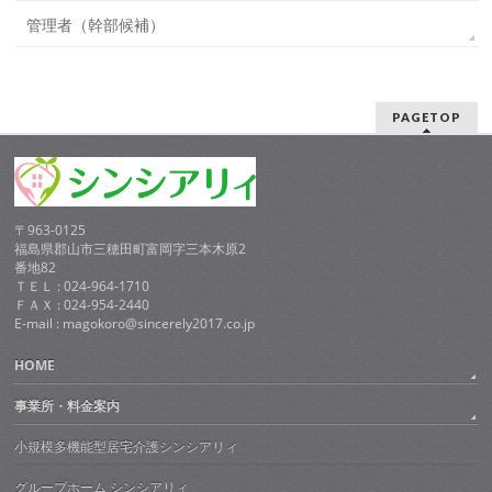
管理者（幹部候補）
PAGETOP
〒963-0125
福島県郡山市三穂田町富岡字三本木原2
番地82
ＴＥＬ : 024-964-1710
ＦＡＸ : 024-954-2440
E-mail : magokoro@sincerely2017.co.jp
HOME
事業所・料金案内
小規模多機能型居宅介護シンシアリィ
グループホーム シンシアリィ